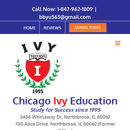
Call Now:
1-847-962-1809
|
bbyu565@gmail.com
HOME
REVIEWS
ENROLL TODAY
Chicago
Ivy
Education
Study for Success since 1995
3484 Whirlaway Dr, Northbrook, IL 60062
700 Alice Drive, Northbrook, IL 60062 (Former