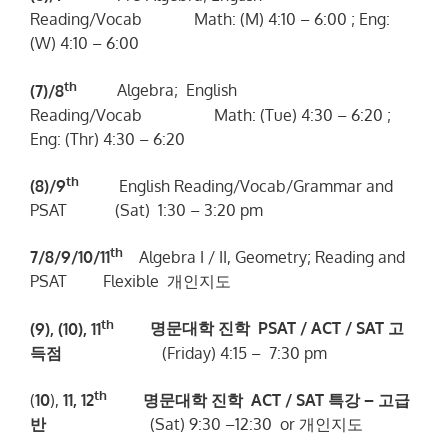
Reading/Vocab Math: (M) 4:10 – 6:00 ; Eng:
(W) 4:10 – 6:00
th
(7)/8
Algebra; English
Reading/Vocab Math: (Tue) 4:30 – 6:20 ;
Eng: (Thr) 4:30 – 6:20
th
(8)/9
English Reading/Vocab/Grammar and
PSAT (Sat) 1:30 – 3:20 pm
th
7/8/9/10/11
Algebra I / II, Geometry; Reading and
PSAT Flexible 개인지도
th
(9), (10), 11
명문대학
진학
PSAT / ACT / SAT
고
득점
(Friday) 4:15 – 7:30 pm
th
(
10
),
11, 12
명문대학
진학
ACT / SAT
특강
–
고급
반
(Sat) 9:30 –12:30 or 개인지도